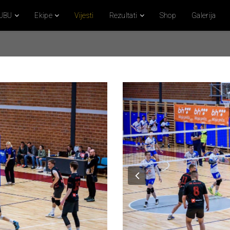
UBU
Ekipe
Vijesti
Rezultati
Shop
Galerija
Previous