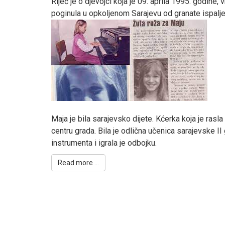
Riječ je o djevojci koja je 09. aprila 1995. godine, 
poginula u opkoljenom Sarajevu od granate ispalje
Maja je bila sarajevsko dijete. Kćerka koja je rasl
centru grada. Bila je odlična učenica sarajevske II 
instrumenta i igrala je odbojku.
Read more ...