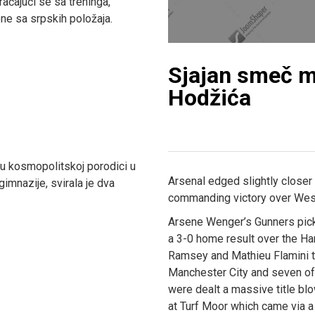
vraćajući se sa treninga,
ne sa srpskih položaja.
Sjajan smeč 
Hodžića
a u kosmopolitskoj porodici u
Arsenal edged slightly closer
gimnazije, svirala je dva
commanding victory over Wes
Arsene Wenger’s Gunners picke
a 3-0 home result over the Ha
Ramsey and Mathieu Flamini t
Manchester City and seven of
were dealt a massive title blo
at Turf Moor which came via a