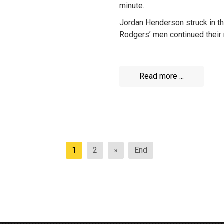
minute.
Jordan Henderson struck in th
Rodgers’ men continued their
Read more ...
1
2
»
End